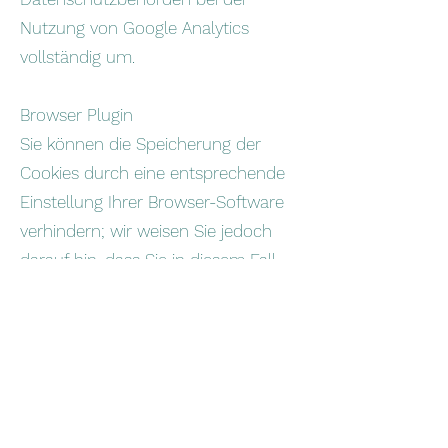
Nutzung von Google Analytics
vollständig um.
Browser Plugin
Sie können die Speicherung der
Cookies durch eine entsprechende
Einstellung Ihrer Browser-Software
verhindern; wir weisen Sie jedoch
darauf hin, dass Sie in diesem Fall
gegebenenfalls nicht sämtliche
Funktionen dieser Website
vollumfänglich werden nutzen
können. Sie können darüber hinaus
die Erfassung der durch das Cookie
erzeugten und auf Ihre Nutzung der